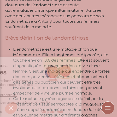
douleurs
de
l'endométriose
et toute
autre
maladie
chronique
inflammatoire
. J'ai créé
avec deux autres thérapeutes un parcours de soin
Endométriose à Antony pour toutes les femmes
souffrant de la maladie.
Brève définition de l'endométriose
L’endométriose est une maladie chronique
inflammatoire. Elle a longtemps été ignorée, elle
touche environ 10% des femmes. Elle est souvent
diagnostiquée tardivement dans la vie d’une
femme. C’est une maladie qui engendre de fortes
douleurs pelviennes, utérines et abdominales et
des gênes au quotidien qui peuvent être très
invalidantes et qui dans certains cas, peuvent
empêcher de vivre une journée normale.
Cette maladie gynécologique se définit par la
présence de tissus semblables à la muqueuse
utérine appelé
endomètre
en dehors de l’utérus
et va aller se mettre sur différents organes.